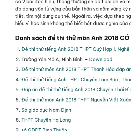
có 2 bài đọc hiểu, thông thường sẽ có 1 bài dễ và m
đa dạng vốn từ vựng của bản thân và nắm vững kỹ n
tiết, tìm nội dung cụ thể. Ngoài ra, việc dựa theo 
hiểu vì học sinh không thể biết hết được nghĩa của 
Danh sách đề thi thử môn Anh 2018 CÓ
Đề thi thử tiếng Anh 2018 THPT Quỳ Hợp 1, Nghệ
Trường Yên Mô A, Ninh Bình –
Download
Đề thi thử môn Anh 2018 THPT Thạnh Hóa đáp án 
Đề thi thử tiếng Anh THPT Chuyên Lam Sơn , Th
Đáp án đề thi thử tiếng Anh 2018 Chuyên Thái Bình
Đề thi thử môn Anh 2018 THPT Nguyễn Viết Xuân 
Sở giáo dục Nam Định
THPT Chuyên Hạ Long
sở GDDT Bình Thuận