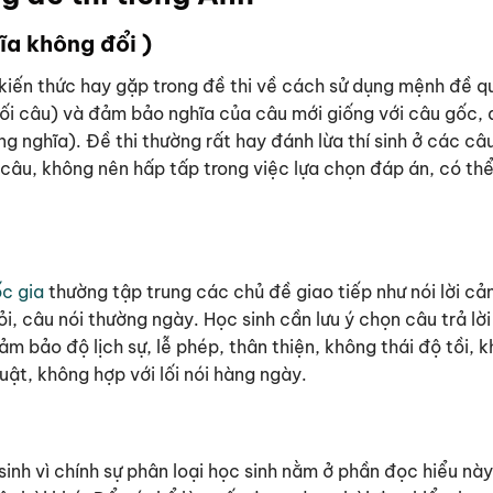
a không đổi )
iến thức hay gặp trong đề thi về cách sử dụng mệnh đề q
ối câu) và đảm bảo nghĩa của câu mới giống với câu gốc, 
g nghĩa). Đề thi thường rất hay đánh lừa thí sinh ở các câ
 câu, không nên hấp tấp trong việc lựa chọn đáp án, có th
c gia
thường tập trung các chủ đề giao tiếp như nói lời cả
i, câu nói thường ngày. Học sinh cần lưu ý chọn câu trả lờ
m bảo độ lịch sự, lễ phép, thân thiện, không thái độ tồi, k
ật, không hợp với lối nói hàng ngày.
inh vì chính sự phân loại học sinh nằm ở phần đọc hiểu này