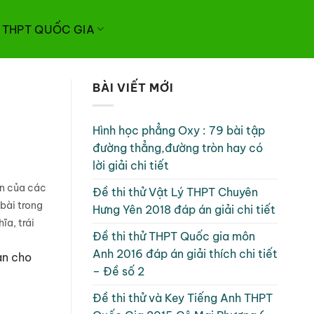
I THPT QUỐC GIA
BÀI VIẾT MỚI
Hình học phẳng Oxy : 79 bài tập
đường thẳng,đường tròn hay có
lời giải chi tiết
ên của các
Đề thi thử Vật Lý THPT Chuyên
bài trong
Hưng Yên 2018 đáp án giải chi tiết
ĩa, trái
Đề thi thử THPT Quốc gia môn
Anh 2016 đáp án giải thích chi tiết
an cho
– Đề số 2
Đề thi thử và Key Tiếng Anh THPT