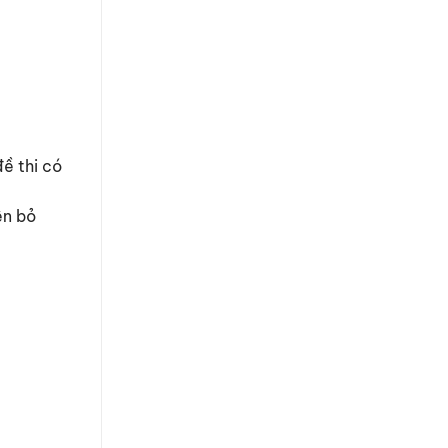
đề thi có
ên bỏ