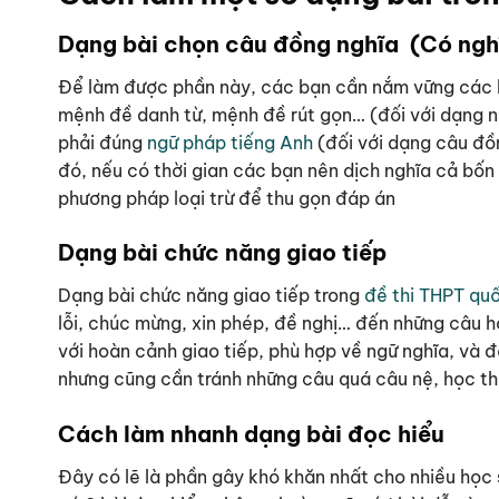
Dạng bài chọn câu đồng nghĩa (Có nghĩ
Để làm được phần này, các bạn cần nắm vững các k
mệnh đề danh từ, mệnh đề rút gọn… (đối với dạng n
phải đúng
ngữ pháp tiếng Anh
(đối với dạng câu đồn
đó, nếu có thời gian các bạn nên dịch nghĩa cả bốn
phương pháp loại trừ để thu gọn đáp án
Dạng bài chức năng giao tiếp
Dạng bài chức năng giao tiếp trong
đề thi THPT quố
lỗi, chúc mừng, xin phép, đề nghị… đến những câu hỏ
với hoàn cảnh giao tiếp, phù hợp về ngữ nghĩa, và đả
nhưng cũng cần tránh những câu quá câu nệ, học thu
Cách làm nhanh dạng bài đọc hiểu
Đây có lẽ là phần gây khó khăn nhất cho nhiều học s