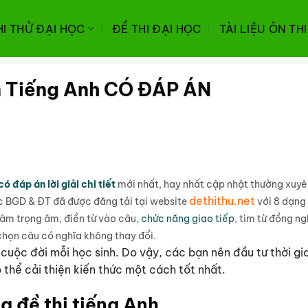
HI THỬ ĐẠI HỌC
ĐỀ THI ĐẠI HỌC
TÀI LIỆU ÔN TH
n Tiếng Anh CÓ ĐÁP ÁN
đáp án lời giải chi tiết
mới nhất, hay nhất cập nhật thường xuy
dethithu.net
c BGD & ĐT đã được đăng tải tại website
với 8 dạng 
âm trọng âm, điền từ vào câu,
chức năng giao tiếp
, tìm từ đồng ngh
, chọn câu có nghĩa không thay đổi.
g cuộc đời mỗi học sinh. Do vậy, các bạn nên đầu tư thời gi
 thể cải thiện kiến thức một cách tốt nhất.
g đề thi tiếng Anh