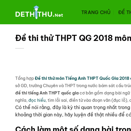
Chuyển
đến
TRANG CHỦ
ĐỀ T
nội
dung
Đề thi thử THPT QG 2018 mô
Tổng hợp
Đề thi thử môn Tiếng Anh THPT Quốc Gia 2018 có 
sở GD, trường Chuyên và THPT trong nước bám sát cấu trú
đề thi tiếng Anh THPT quốc gia
cơ bản gồm dạng bài ngữ 
nghĩa,
đọc hiểu
, tìm lỗi sai, điền từ vào đoạn văn (đục lỗ)
Có thể nói rằng, đây là kỳ thi quan trọng nhất tron
khoảng thời gian này, hãy luyện đề thật nhiều để có
Cách làm một số dạng bài tron