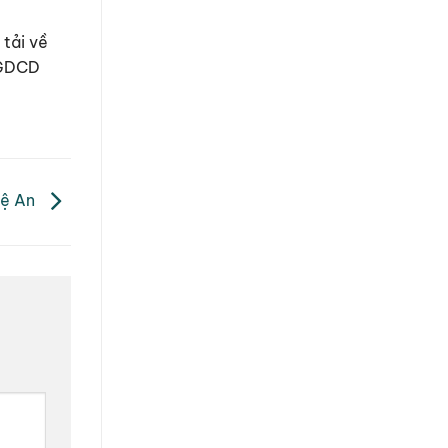
 tải về
, GDCD
hệ An