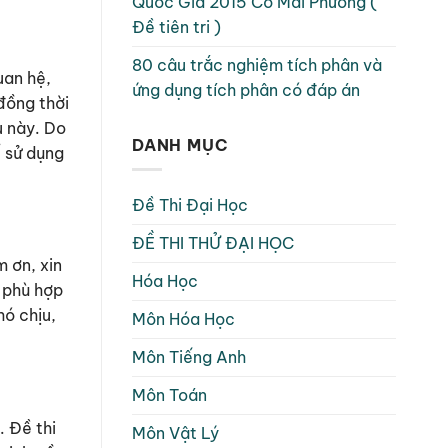
Quốc Gia 2015 Cô Mai Phương (
Đề tiên tri )
80 câu trắc nghiệm tích phân và
uan hệ,
ứng dụng tích phân có đáp án
đồng thời
u này. Do
DANH MỤC
ể sử dụng
Đề Thi Đại Học
ĐỀ THI THỬ ĐẠI HỌC
m ơn, xin
Hóa Học
i phù hợp
hó chịu,
Môn Hóa Học
Môn Tiếng Anh
Môn Toán
. Đề thi
Môn Vật Lý