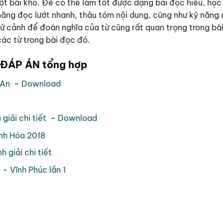
ột bài khó. Để có thể làm tốt được dạng bài đọc hiểu, học
ăng đọc lướt nhanh, thâu tóm nội dung, cũng như kỹ năng 
ngữ cảnh để đoán nghĩa của từ cũng rất quan trọng trong bà
các từ trong bài đọc đó.
 ĐÁP ÁN tổng hợp
 An
–
Download
giải chi tiết
–
Download
anh Hóa 2018
 giải chi tiết
– Vĩnh Phúc lần 1