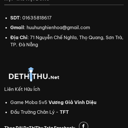
SDT
: 01635818617
Gmail
:
huuhunghienhoa@gmail.com
Địa Chỉ
: 71 Nguyễn Chế Nghĩa, Thọ Quang, Sơn Trà,
TP. Đà Nẵng
Liên Kết Hữu Ích
Game Moba 5v5
Vương Giả Vinh Diệu
Đấu Trường Chân Lý -
TFT
Theo Dõi DeThiThu Trên Facebook: