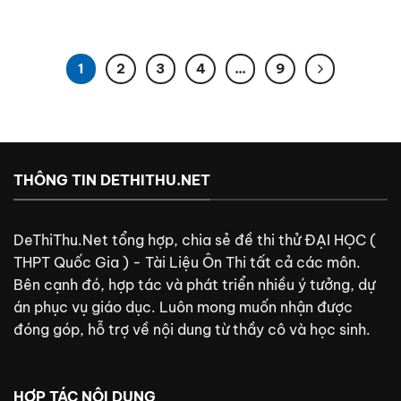
1
2
3
4
…
9
THÔNG TIN DETHITHU.NET
DeThiThu.Net tổng hợp, chia sẻ đề thi thử ĐẠI HỌC (
THPT Quốc Gia ) - Tài Liệu Ôn Thi tất cả các môn.
Bên cạnh đó, hợp tác và phát triển nhiều ý tưởng, dự
án phục vụ giáo dục. Luôn mong muốn nhận được
đóng góp, hỗ trợ về nội dung từ thầy cô và học sinh.
HỢP TÁC NỘI DUNG