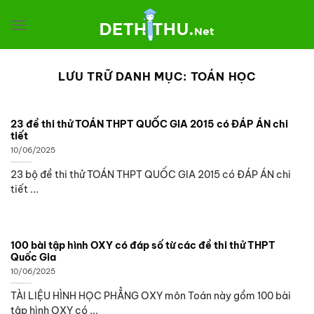
Chuyển
đến
nội
dung
LƯU TRỮ DANH MỤC:
TOÁN HỌC
23 đề thi thử TOÁN THPT QUỐC GIA 2015 có ĐÁP ÁN chi
tiết
10/06/2025
23 bộ đề thi thử TOÁN THPT QUỐC GIA 2015 có ĐÁP ÁN chi
tiết ...
100 bài tập hình OXY có đáp số từ các đề thi thử THPT
Quốc Gia
10/06/2025
TÀI LIỆU HÌNH HỌC PHẲNG OXY môn Toán này gồm 100 bài
tập hình OXY có ...