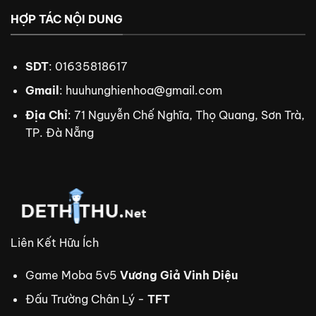
HỢP TÁC NỘI DUNG
SDT
: 01635818617
Gmail
:
huuhunghienhoa@gmail.com
Địa Chỉ
: 71 Nguyễn Chế Nghĩa, Thọ Quang, Sơn Trà,
TP. Đà Nẵng
Liên Kết Hữu Ích
Game Moba 5v5
Vương Giả Vinh Diệu
Đấu Trường Chân Lý -
TFT