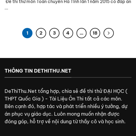
Đề thi thử môn Toán chuyên Hà Tĩnh lần 1 năm 2015 có đáp án
...
1
2
3
4
…
18
THÔNG TIN DETHITHU.NET
DeThiThu.Net tổng hợp, chia sẻ đề thi thử ĐẠI HỌC (
THPT Quốc Gia ) - Tài Liệu Ôn Thi tất cả các môn.
Bên cạnh đó, hợp tác và phát triển nhiều ý tưởng, dự
án phục vụ giáo dục. Luôn mong muốn nhận được
đóng góp, hỗ trợ về nội dung từ thầy cô và học sinh.