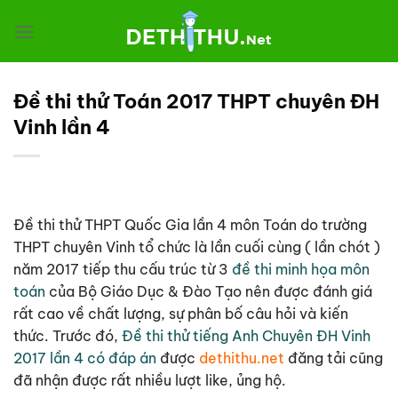
Chuyển
đến
nội
dung
Đề thi thử Toán 2017 THPT chuyên ĐH
Vinh lần 4
Đề thi thử THPT Quốc Gia lần 4 môn Toán do trường
THPT chuyên Vinh tổ chức là lần cuối cùng ( lần chót )
năm 2017 tiếp thu cấu trúc từ 3
đề thi minh họa môn
toán
của Bộ Giáo Dục & Đào Tạo nên được đánh giá
rất cao về chất lượng, sự phân bố câu hỏi và kiến
thức. Trước đó,
Đề thi thử tiếng Anh Chuyên ĐH Vinh
2017 lần 4 có đáp án
được
dethithu.net
đăng tải cũng
đã nhận được rất nhiều lượt like, ủng hộ.