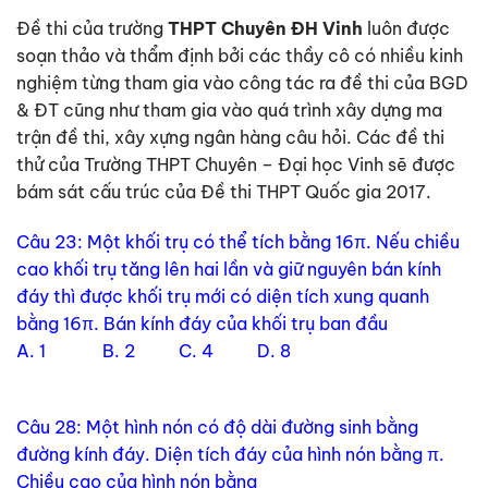
Đề thi của trường
THPT Chuyên ĐH Vinh
luôn được
soạn thảo và thẩm định bởi các thầy cô có nhiều kinh
nghiệm từng tham gia vào công tác ra đề thi của BGD
& ĐT cũng như tham gia vào quá trình xây dựng ma
trận đề thi, xây xựng ngân hàng câu hỏi. Các đề thi
thử của Trường THPT Chuyên – Đại học Vinh sẽ được
bám sát cấu trúc của Đề thi THPT Quốc gia 2017.
Câu 23: Một khối trụ có thể tích bằng 16π. Nếu chiều
cao khối trụ tăng lên hai lần và giữ nguyên bán kính
đáy thì được khối trụ mới có diện tích xung quanh
bằng 16π. Bán kính đáy của khối trụ ban đầu
A. 1 B. 2 C. 4 D. 8
Câu 28: Một hình nón có độ dài đường sinh bằng
đường kính đáy. Diện tích đáy của hình nón bằng π.
Chiều cao của hình nón bằng