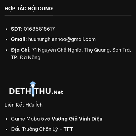
HỢP TÁC NỘI DUNG
SDT
: 01635818617
Gmail
:
huuhunghienhoa@gmail.com
Địa Chỉ
: 71 Nguyễn Chế Nghĩa, Thọ Quang, Sơn Trà,
TP. Đà Nẵng
Liên Kết Hữu Ích
Game Moba 5v5
Vương Giả Vinh Diệu
Đấu Trường Chân Lý -
TFT