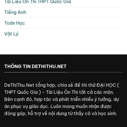
Tài Liệu Ôn Thi THPT Quốc Gia
Tiếng Anh
Toán Học
Vật Lý
THÔNG TIN DETHITHU.NET
DeThiThu.Net tổng hợp, chia sẻ đề thi thử ĐẠI HỌC (
THPT Quốc Gia ) - Tài Liệu Ôn Thi tất cả các môn.
Bên cạnh đó, hợp tác và phát triển nhiều ý tưởng, dự
án phục vụ giáo dục. Luôn mong muốn nhận được
đóng góp, hỗ trợ về nội dung từ thầy cô và học sinh.