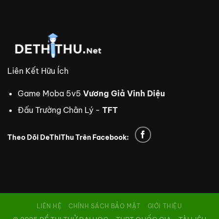
Liên Kết Hữu Ích
Game Moba 5v5
Vương Giả Vinh Diệu
Đấu Trường Chân Lý -
TFT
Theo Dõi DeThiThu Trên Facebook:
trực tiếp bóng đá Xoilac TV
xem bóng đá trực tuyến
tdtc
thiên đường trò chơi
8us
td88
nhà cái td88
td88
LIÊN HỆ
CHÍNH SÁCH BẢO MẬT
GIỚI THIỆU