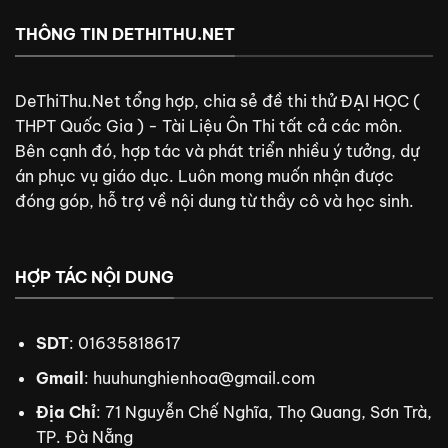
THÔNG TIN DETHITHU.NET
DeThiThu.Net tổng hợp, chia sẻ đề thi thử ĐẠI HỌC (
THPT Quốc Gia ) - Tài Liệu Ôn Thi tất cả các môn.
Bên cạnh đó, hợp tác và phát triển nhiều ý tưởng, dự
án phục vụ giáo dục. Luôn mong muốn nhận được
đóng góp, hỗ trợ về nội dung từ thầy cô và học sinh.
HỢP TÁC NỘI DUNG
SDT
: 01635818617
Gmail
:
huuhunghienhoa@gmail.com
Địa Chỉ
: 71 Nguyễn Chế Nghĩa, Thọ Quang, Sơn Trà,
TP. Đà Nẵng