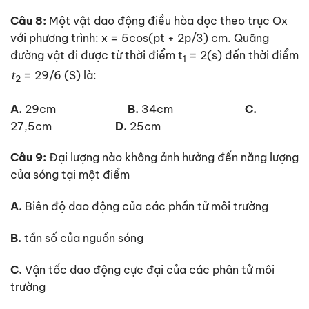
Câu 8:
Một vật dao động điều hòa dọc theo trục Ox
với phương trình: x = 5cos(pt + 2p/3) cm. Quãng
đường vật đi được từ thời điểm t
= 2(s) đến thời điểm
1
t
= 29/6 (S) là:
2
A.
29cm
B.
34cm
C.
27,5cm
D.
25cm
Câu 9:
Đại lượng nào không ảnh hưởng đến năng lượng
của sóng tại một điểm
A.
Biên độ dao động của các phần tử môi trường
B.
tần số của nguồn sóng
C.
Vận tốc dao động cực đại của các phân tử môi
trường