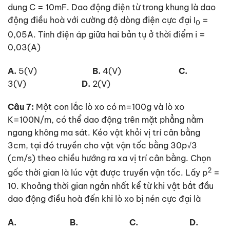
dung C = 10mF. Dao động điện từ trong khung là dao
động điều hoà với cường độ dòng điện cực đại I
=
0
0,05A. Tính điện áp giữa hai bản tụ ở thời điểm i =
0,03(A)
A.
5(V)
B.
4(V)
C.
3(V)
D.
2(V)
Câu 7:
Một con lắc lò xo có m=100g và lò xo
K=100N/m, có thể dao động trên mặt phẳng nằm
ngang không ma sát. Kéo vật khỏi vị trí cân bằng
3cm, tại đó truyền cho vật vận tốc bằng 30p√3
(cm/s) theo chiều hướng ra xa vị trí cân bằng. Chọn
2
gốc thời gian là lúc vật được truyền vận tốc. Lấy p
=
10. Khoảng thời gian ngắn nhất kể từ khi vật bắt đầu
dao động điều hoà đến khi lò xo bị nén cực đại là
A.
B.
C.
D.