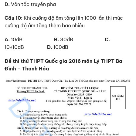
D.
Vận tốc truyền pha
Câu 10:
Khi cường độ âm tăng lên 1000 lần thì mức
cường độ âm tăng thêm bao nhiêu
A.
10dB
B.
30dB
C.
10√10dB
D.
100dB
Đề thi thử THPT Quốc gia 2016 môn Lý THPT Ba
Đình – Thanh Hóa