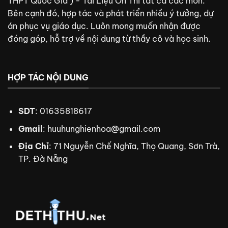
THPT Quốc Gia ) - Tài Liệu Ôn Thi tất cả các môn.
Bên cạnh đó, hợp tác và phát triển nhiều ý tưởng, dự
án phục vụ giáo dục. Luôn mong muốn nhận được
đóng góp, hỗ trợ về nội dung từ thầy cô và học sinh.
HỢP TÁC NỘI DUNG
SDT
: 01635818617
Gmail
:
huuhunghienhoa@gmail.com
Địa Chỉ
: 71 Nguyễn Chế Nghĩa, Thọ Quang, Sơn Trà,
TP. Đà Nẵng