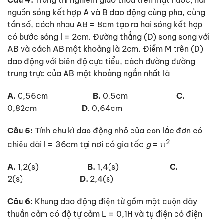
Câu 4:
Trong thí nghiệm giao thoa trên mặt nước, hai
nguồn sóng kết hợp A và B dao động cùng pha, cùng
tần số, cách nhau AB = 8cm tạo ra hai sóng kết hợp
có bước sóng l = 2cm. Đường thẳng (D) song song với
AB và cách AB một khoảng là 2cm. Điểm M trên (D)
dao động với biên độ cực tiểu, cách đường đường
trung trực của AB một khoảng ngắn nhất là
A.
0,56cm
B.
0,5cm
C.
0,82cm
D.
0,64cm
Câu 5:
Tính chu kì dao động nhỏ của con lắc đơn có
2
chiều dài l = 36cm tại nơi có gia tốc
g
= π
A.
1,2(s)
B.
1,4(s)
C.
2(s)
D.
2,4(s)
Câu 6:
Khung dao động điện từ gồm một cuộn dây
thuần cảm có độ tự cảm L = 0,1H và tụ điện có điện