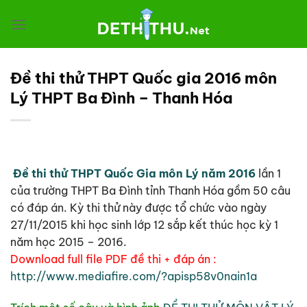
Chuyển
đến
nội
dung
Đề thi thử THPT Quốc gia 2016 môn
Lý THPT Ba Đình – Thanh Hóa
Đề thi thử THPT Quốc Gia môn Lý năm 2016
lần 1
của trường THPT Ba Đình tỉnh Thanh Hóa gồm 50 câu
có đáp án. Kỳ thi thử này được tổ chức vào ngày
27/11/2015 khi học sinh lớp 12 sắp kết thúc học kỳ 1
năm học 2015 – 2016.
Download full file PDF đề thi + đáp án :
http://www.mediafire.com/?apisp58v0nain1a