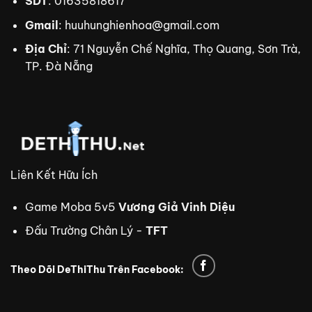
SDT
: 01635818617
Gmail
:
huuhunghienhoa@gmail.com
Địa Chỉ
: 71 Nguyễn Chế Nghĩa, Thọ Quang, Sơn Trà,
TP. Đà Nẵng
Liên Kết Hữu Ích
Game Moba 5v5
Vương Giả Vinh Diệu
Đấu Trường Chân Lý -
TFT
Theo Dõi DeThiThu Trên Facebook:
trực tiếp bóng đá Xoilac TV
xem bóng đá trực tuyến
tdtc
thiên đường trò chơi