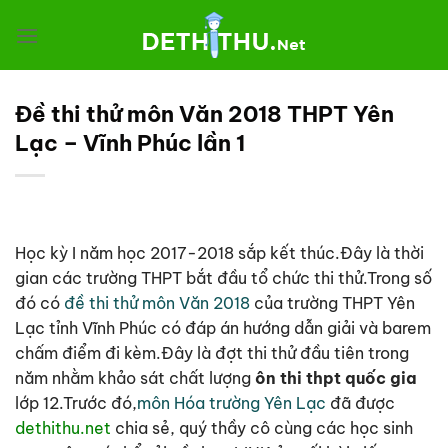
Chuyển
đến
nội
dung
Đề thi thử môn Văn 2018 THPT Yên
Lạc – Vĩnh Phúc lần 1
Học kỳ I năm học 2017-2018 sắp kết thúc.Đây là thời
gian các trường THPT bắt đầu tổ chức thi thử.Trong số
đó có
đề thi thử môn Văn 2018
của trường THPT Yên
Lạc tỉnh Vĩnh Phúc có đáp án hướng dẫn giải và barem
chấm điểm đi kèm.Đây là đợt thi thử đầu tiên trong
năm nhằm khảo sát chất lượng
ôn thi thpt quốc gia
lớp 12.Trước đó,
môn Hóa trường Yên Lạc
đã được
dethithu.net
chia sẻ, quý thầy cô cùng các học sinh