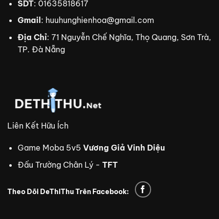
SDT
: 01635818617
Gmail
:
huuhunghienhoa@gmail.com
Địa Chỉ
: 71 Nguyễn Chế Nghĩa, Thọ Quang, Sơn Trà,
TP. Đà Nẵng
Liên Kết Hữu Ích
Game Moba 5v5
Vương Giả Vinh Diệu
Đấu Trường Chân Lý -
TFT
Theo Dõi DeThiThu Trên Facebook: