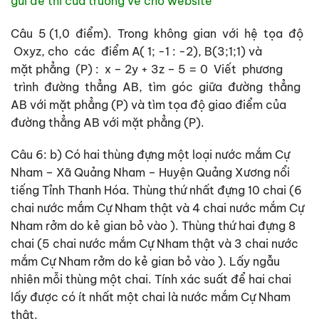
gửi đề thi của trường về cho website
Câu 5 (1,0 điểm). Trong không gian với hệ tọa độ
Oxyz, cho các điểm A( 1; -1 : -2), B(3;1;1) và
mặt phẳng (P) : x – 2y + 3z – 5 = 0 Viết phương
trình đường thẳng AB, tìm góc giữa đường thẳng
AB với mặt phẳng (P) và tìm tọa độ giao điểm của
đường thẳng AB với mặt phẳng (P).
Câu 6: b) Có hai thùng đựng một loại nước mắm Cự
Nham – Xã Quảng Nham – Huyện Quảng Xương nổi
tiếng Tỉnh Thanh Hóa. Thùng thứ nhất đựng 10 chai (6
chai nước mắm Cự Nham thật và 4 chai nước mắm Cự
Nham rởm do kẻ gian bỏ vào ). Thùng thứ hai đựng 8
chai (5 chai nước mắm Cự Nham thật và 3 chai nước
mắm Cự Nham rởm do kẻ gian bỏ vào ). Lấy ngẫu
nhiên mỗi thùng một chai. Tính xác suất để hai chai
lấy được có ít nhất một chai là nước mắm Cự Nham
thật.