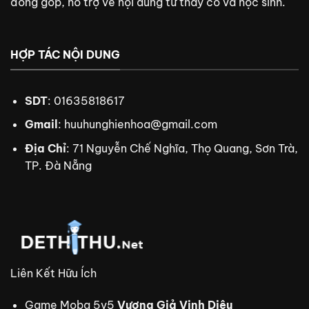
đóng góp, hỗ trợ về nội dung từ thầy cô và học sinh.
HỢP TÁC NỘI DUNG
SDT
: 01635818617
Gmail
:
huuhunghienhoa@gmail.com
Địa Chỉ
: 71 Nguyễn Chế Nghĩa, Thọ Quang, Sơn Trà,
TP. Đà Nẵng
Liên Kết Hữu Ích
Game Moba 5v5
Vương Giả Vinh Diệu