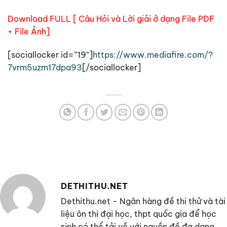
Download FULL [ Câu Hỏi và Lời giải ở dạng File PDF
+ File Ảnh]
[sociallocker id=”19″]
https://www.mediafire.com/?
7vrm5uzm17dpa93
[/sociallocker]
DETHITHU.NET
Dethithu.net - Ngân hàng đề thi thử và tài
liệu ôn thi đại học, thpt quốc gia để học
sinh có thể tải về với nguồn đề đa dạng,