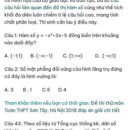
thi minh họa của bộ giáo dục và đào tạo, đa số
các
câu hỏi liên quan đến đồ thị hàm số
cũng như thể tích
khối đa diện luôn chiếm ti lệ câu hỏi cao, mang tính
chất phân loại. Thí sinh cần lưu ý điều này.
Câu 1: Hàm số y = -x³+3x-5 đồng biến trên khoảng
nào dưới đây?
A. (-1;1) B. (-∞;-1) C. (1;+∞) D. (-∞;1)
Câu 2: Số mặt phẳng đối xứng của hình lăng trụ đứng
có đáy là hình vuông là:
A. 3 B . 1 C.5 D.4
Tham khảo thêm nếu bạn có thời gian:
Đề thi thử môn
Toán THPT Sơn Tây, Hà Nội 2018 đáp án giải chi tiết
Câu 43: Theo số liệu từ Tổng cục thống kê, dân số