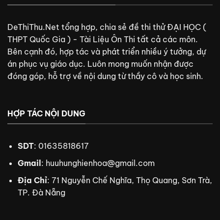
DeThiThu.Net tổng hợp, chia sẻ đề thi thử ĐẠI HỌC (
THPT Quốc Gia ) - Tài Liệu Ôn Thi tất cả các môn.
Bên cạnh đó, hợp tác và phát triển nhiều ý tưởng, dự
án phục vụ giáo dục. Luôn mong muốn nhận được
đóng góp, hỗ trợ về nội dung từ thầy cô và học sinh.
HỢP TÁC NỘI DUNG
SDT
: 01635818617
Gmail
:
huuhunghienhoa@gmail.com
Địa Chỉ
: 71 Nguyễn Chế Nghĩa, Thọ Quang, Sơn Trà,
TP. Đà Nẵng