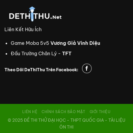
Liên Kết Hữu Ích
Game Moba 5v5
Vương Giả Vinh Diệu
Đấu Trường Chân Lý -
TFT
Theo Dõi DeThiThu Trên Facebook:
trực tiếp bóng đá Xoilac TV
xem bóng đá trực tuyến
tdtc
thiên đường trò chơi
8us
td88
nhà cái td88
td88
LIÊN HỆ
CHÍNH SÁCH BẢO MẬT
GIỚI THIỆU
© 2025 ĐỀ THI THỬ ĐẠI HỌC - THPT QUỐC GIA - TÀI LIỆU
ÔN THI