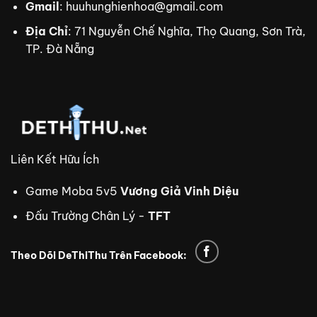
Gmail
:
huuhunghienhoa@gmail.com
Địa Chỉ
: 71 Nguyễn Chế Nghĩa, Thọ Quang, Sơn Trà,
TP. Đà Nẵng
Liên Kết Hữu Ích
Game Moba 5v5
Vương Giả Vinh Diệu
Đấu Trường Chân Lý -
TFT
Theo Dõi DeThiThu Trên Facebook:
trực tiếp bóng đá Xoilac TV
xem bóng đá trực tuyến
tdtc
thiên đường trò chơi
8us
td88
nhà cái td88
td88