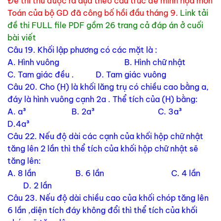
Đề thi thử được ra dựa theo cấu trúc đề minh họa môn
Toán của bộ GD đã công bố hồi đầu tháng 9.
Link tải
đề thi FULL file PDF gồm 26 trang cả đáp án ở cuối
bài viết
Câu 19. Khối lập phương có các mặt là :
A. Hình vuông B. Hình chữ nhật
C. Tam giác đều . D. Tam giác vuông
Câu 20. Cho (H) là khối lăng trụ có chiều cao bằng a,
đáy là hình vuông cạnh 2a . Thể tích của (H) bằng:
A. a³ B. 2a³ C. 3a³
D.4a³
Câu 22. Nếu độ dài các cạnh của khối hộp chữ nhật
tăng lên 2 lần thì thể tích của khối hộp chữ nhật sẽ
tăng lên:
A. 8 lần B. 6 lần C. 4 lần
D. 2 lần
Câu 23. Nếu độ dài chiều cao của khối chóp tăng lên
6 lần ,diện tích đáy không đổi thì thể tích của khối