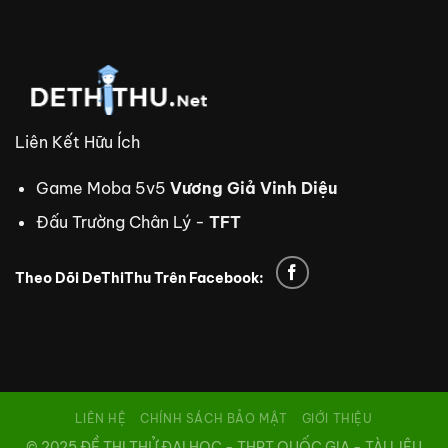
Liên Kết Hữu Ích
Game Moba 5v5
Vương Giả Vinh Diệu
Đấu Trường Chân Lý -
TFT
Theo Dõi DeThiThu Trên Facebook:
trực tiếp bóng đá Xoilac TV
xem bóng đá trực tuyến
tdtc
thiên đường trò chơi
8us
td88
nhà cái td88
td88
LIÊN HỆ
CHÍNH SÁCH BẢO MẬT
GIỚI THIỆU
© 2025 ĐỀ THI THỬ ĐẠI HỌC - THPT QUỐC GIA - TÀI LIỆU