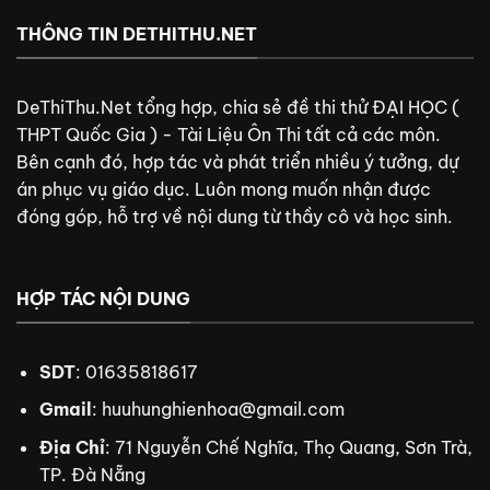
THÔNG TIN DETHITHU.NET
DeThiThu.Net tổng hợp, chia sẻ đề thi thử ĐẠI HỌC (
THPT Quốc Gia ) - Tài Liệu Ôn Thi tất cả các môn.
Bên cạnh đó, hợp tác và phát triển nhiều ý tưởng, dự
án phục vụ giáo dục. Luôn mong muốn nhận được
đóng góp, hỗ trợ về nội dung từ thầy cô và học sinh.
HỢP TÁC NỘI DUNG
SDT
: 01635818617
Gmail
:
huuhunghienhoa@gmail.com
Địa Chỉ
: 71 Nguyễn Chế Nghĩa, Thọ Quang, Sơn Trà,
TP. Đà Nẵng