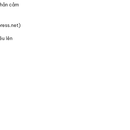
 phản cảm
ress.net)
êu lên