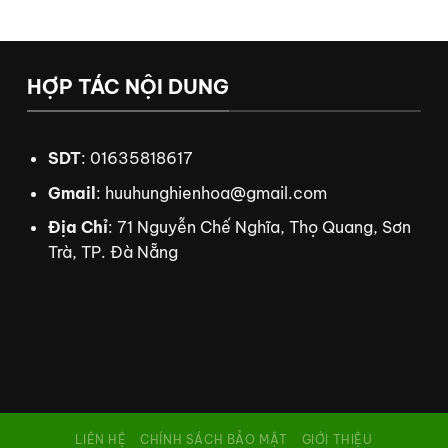
HỢP TÁC NỘI DUNG
SDT
: 01635818617
Gmail
:
huuhunghienhoa@gmail.com
Địa Chỉ
: 71 Nguyễn Chế Nghĩa, Thọ Quang, Sơn
Trà, TP. Đà Nẵng
g đá Xoilac TV
xem bóng đá trực tuyến
tdtc
thiên đường trò chơi
8us
td88
nhà cá
LIÊN HỆ
CHÍNH SÁCH BẢO MẬT
GIỚI THIỆU