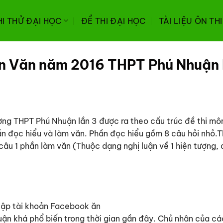
HI THỬ ĐẠI HỌC
ĐỀ THI ĐẠI HỌC
TÀI LIỆU ÔN TH
n Văn năm 2016 THPT Phú Nhuận 
ng THPT Phú Nhuận lần 3 được ra theo cấu trúc đề thi mô
 đọc hiểu và làm văn. Phần đọc hiểu gồm 8 câu hỏi nhỏ.
 câu 1 phần làm văn (Thuộc dạng nghị luận về 1 hiện tượng, 
lập tài khoản Facebook ăn
luận khá phổ biến trong thời gian gần đây. Chủ nhân của cá