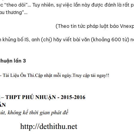
ặc “theo dõi”… Tuy nhiên, sự việc lần này được đánh là rất
đau thương”…
(Theo tin tức pháp luật báo Vnexp
 khủng bố IS, anh (chị) hãy viết bài văn (khoảng 600 từ) n
huận lần 3