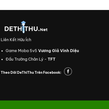
Liên Kết Hữu Ích
Game Moba 5v5
Vương Giả Vinh Diệu
Đấu Trường Chân Lý -
TFT
Theo Dõi DeThiThu Trên Facebook:
i td88
td88