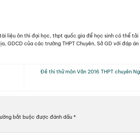
tài liệu ôn thi đại học, thpt quốc gia để học sinh có thể t
 Địa, GDCD của các trường THPT Chuyên, Sở GD với đáp án c
Đề thi thử môn Văn 2016 THPT chuyên Ng
rường bắt buộc được đánh dấu
*