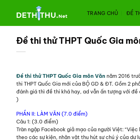
Chuyển
đến
TRANG CHỦ
ĐỀ T
nội
dung
Đề thi thử THPT Quốc Gia mô
Đề thi thử THPT Quốc Gia môn Văn
năm 2016 trườ
thi THPT Quốc Gia mới của BỘ GD & ĐT. Gồm 2 phần
đánh giá thì đề thi khá hay, ad vẫn ấn tượng với đề
)
PHẦN II: LÀM VĂN (7.0 điểm)
Câu 1: (3.0 điểm)
Tràn ngập Facebook giả mạo của người Việt: “Việc 
theo các sự kiện, nhân vật thu hút sư chú ý của dư 