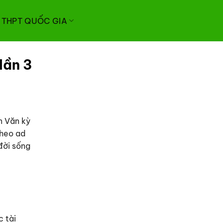
I THPT QUỐC GIA
lần 3
n Văn kỳ
Theo ad
đời sống
c tài