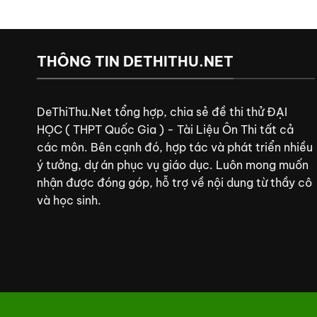
THÔNG TIN DETHITHU.NET
DeThiThu.Net tổng hợp, chia sẻ đề thi thử ĐẠI
HỌC ( THPT Quốc Gia ) - Tài Liệu Ôn Thi tất cả
các môn. Bên cạnh đó, hợp tác và phát triển nhiều
ý tưởng, dự án phục vụ giáo dục. Luôn mong muốn
nhận được đóng góp, hỗ trợ về nội dung từ thầy cô
và học sinh.
trực tiếp bón