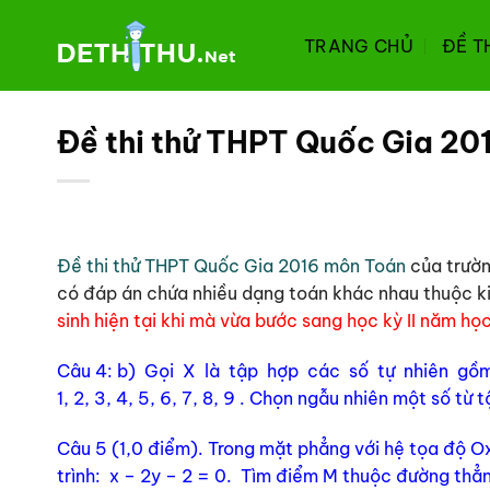
Chuyển
đến
TRANG CHỦ
ĐỀ T
nội
dung
Đề thi thử THPT Quốc Gia 20
Đề thi thử THPT Quốc Gia 2016 môn Toán
của trườn
có đáp án chứa nhiều dạng toán khác nhau thuộc kiến
sinh hiện tại khi mà vừa bước sang học kỳ II năm h
Câu 4: b) Gọi X là tập hợp các số tự nhiên g
1, 2, 3, 4, 5, 6, 7, 8, 9 . Chọn ngẫu nhiên một số t
Câu 5 (1,0 điểm). Trong mặt phẳng với hệ tọa độ O
trình: x – 2y – 2 = 0. Tìm điểm M thuộc đường th