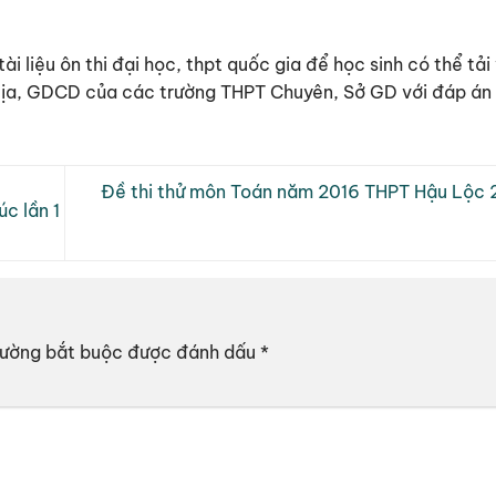
tài liệu ôn thi đại học, thpt quốc gia để học sinh có thể t
 Địa, GDCD của các trường THPT Chuyên, Sở GD với đáp án c
Đề thi thử môn Toán năm 2016 THPT Hậu Lộc 
c lần 1
rường bắt buộc được đánh dấu
*