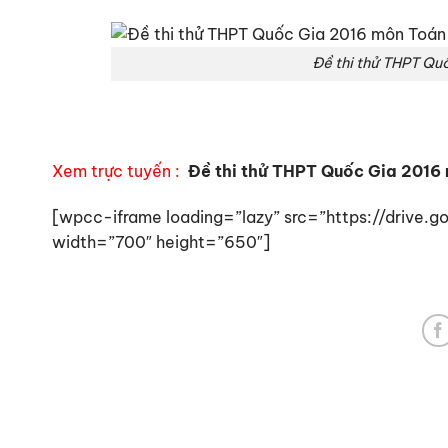
Đề thi thử THPT Qu
Xem trực tuyến :
Đề thi thử THPT Quốc Gia 2016 
[wpcc-iframe loading=”lazy” src=”https://driv
width=”700″ height=”650″]