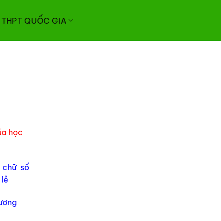
I THPT QUỐC GIA
ủa học
 chữ số
 lẻ
hương