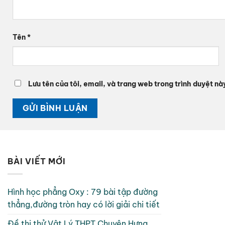
Tên
*
Lưu tên của tôi, email, và trang web trong trình duyệt này
BÀI VIẾT MỚI
Hình học phẳng Oxy : 79 bài tập đường
thẳng,đường tròn hay có lời giải chi tiết
Đề thi thử Vật Lý THPT Chuyên Hưng