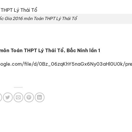
ốc Gia 2016 môn Toán THPT Lý Thái Tổ
môn Toán THPT Lý Thái Tổ, Bắc Ninh lần 1
e.google.com/file/d/0Bz_06zqKhY5naGx6Ny03aHl0U0k/pr