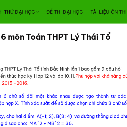
HI THỬ ĐẠI HỌC
ĐỀ THI ĐẠI HỌC
TÀI LIỆU ÔN TH
16 môn Toán THPT Lý Thái Tổ
g THPT Lý Thái Tổ tỉnh Bắc Ninh lần 1 bao gồm 9 câu hỏi
 thức học kỳ 1 lớp 12 và lớp 10,11.
Phù hợp với khả năng c
ọc 2015 -2016.
ồm 6 chữ số đôi một khác nhau được tạo thành từ các
ừ tập hợp X. Tính xác suất để số được chọn chỉ chứa 3 chữ số
xy, cho hai điểm A(-1; 2), B(3; 4) và đường thẳng d có p
ẳng d sao cho: MA^2 + MB^2 = 36.