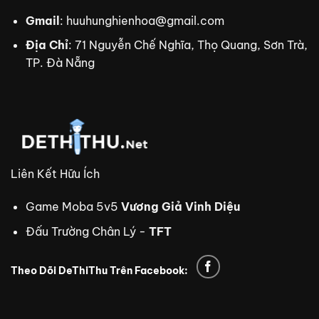
Gmail
:
huuhunghienhoa@gmail.com
Địa Chỉ
: 71 Nguyễn Chế Nghĩa, Thọ Quang, Sơn Trà,
TP. Đà Nẵng
Liên Kết Hữu Ích
Game Moba 5v5
Vương Giả Vinh Diệu
Đấu Trường Chân Lý -
TFT
Theo Dõi DeThiThu Trên Facebook:
trực tiếp bóng đá Xoilac TV
xem bóng đá trực tuyến
tdtc
thiên đường trò chơi