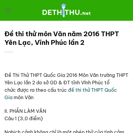
Chuyển
đến
nội
dung
Đề thi thử môn Văn năm 2016 THPT
Yên Lạc, Vĩnh Phúc lần 2
Đề Thi Thử THPT Quốc Gia 2016 Môn Văn trường THPT
Yên Lạc lần 2 do sở GD & ĐT tỉnh Vĩnh Phúc tổ
chức được ra theo cấu trúc
đề thi thử THPT Quốc
Gia
môn Văn
II. PHẦN LÀM VĂN
Câu 1 (3,0 điểm)
Nghịch cảnh không chỉ là một phép thử của tình cảm