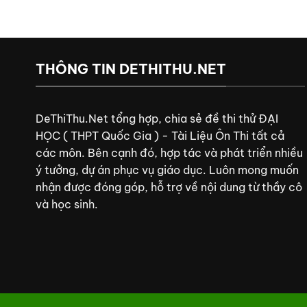
THÔNG TIN DETHITHU.NET
DeThiThu.Net tổng hợp, chia sẻ đề thi thử ĐẠI
HỌC ( THPT Quốc Gia ) - Tài Liệu Ôn Thi tất cả
các môn. Bên cạnh đó, hợp tác và phát triển nhiều
ý tưởng, dự án phục vụ giáo dục. Luôn mong muốn
nhận được đóng góp, hỗ trợ về nội dung từ thầy cô
và học sinh.
trực tiếp bón