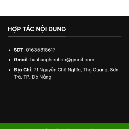
HỢP TÁC NỘI DUNG
SDT
: 01635818617
Gmail
:
huuhunghienhoa@gmail.com
Địa Chỉ
: 71 Nguyễn Chế Nghĩa, Thọ Quang, Sơn
Trà, TP. Đà Nẵng
g đá Xoilac TV
xem bóng đá trực tuyến
tdtc
thiên đường trò chơi
8us
td88
nhà cá