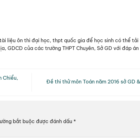
tài liệu ôn thi đại học, thpt quốc gia để học sinh có thể t
 Địa, GDCD của các trường THPT Chuyên, Sở GD với đáp án c
 Chiểu,
Đề thi thử môn Toán năm 2016 sở GD &
rường bắt buộc được đánh dấu
*