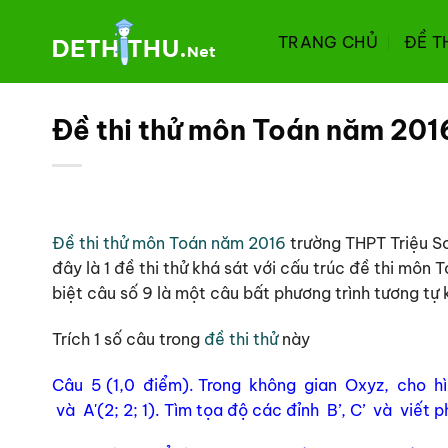
Chuyển
đến
TRANG CHỦ
ĐỀ T
nội
dung
Đề thi thử môn Toán năm 201
Đề thi thử môn Toán năm 2016
trường THPT Triệu Sơ
đây là 1 đề thi thử khá sát với cấu trúc đề thi m
biệt câu số 9 là một câu bất phương trình tương tự
Trích 1 số câu trong
đề thi thử
này
Câu 5 (1,0 điểm). Trong không gian Oxyz, cho hình 
và A'(2; 2; 1). Tìm tọa độ các đỉnh B’, C’ và viết 