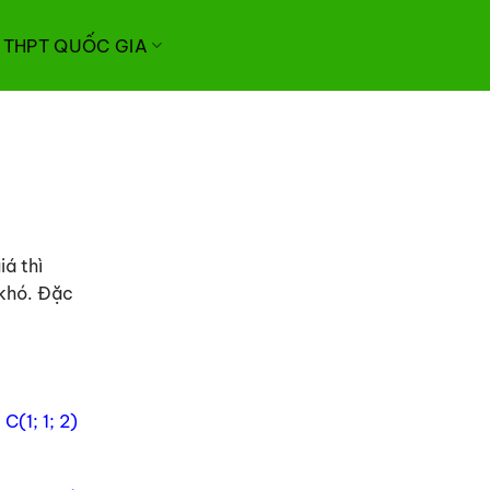
I THPT QUỐC GIA
á thì
 khó. Đặc
C(1; 1; 2)