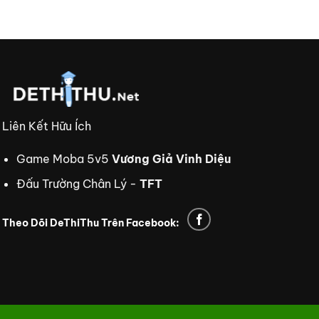
Liên Kết Hữu Ích
Game Moba 5v5
Vương Giả Vinh Diệu
Đấu Trường Chân Lý -
TFT
Theo Dõi DeThiThu Trên Facebook:
i td88
td88