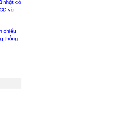
 nhật có
BCD và
h chiếu
ng thẳng