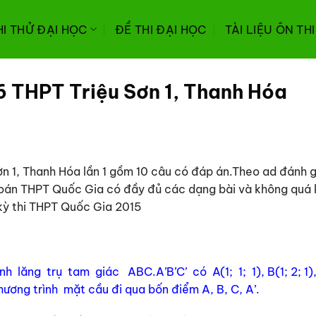
HI THỬ ĐẠI HỌC
ĐỀ THI ĐẠI HỌC
TÀI LIỆU ÔN TH
6 THPT Triệu Sơn 1, Thanh Hóa
n 1, Thanh Hóa lần 1 gồm 10 câu có đáp án.Theo ad đánh gi
ôn Toán THPT Quốc Gia có đầy đủ các dạng bài và không quá
 kỳ thi THPT Quốc Gia 2015
lăng trụ tam giác ABC.A’B’C’ có A(1; 1; 1), B(1; 2; 1), 
phương trình mặt cầu đi qua bốn điểm A, B, C, A’.