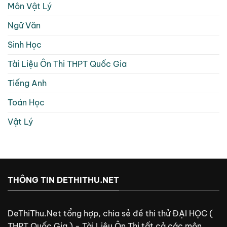
Môn Vật Lý
Ngữ Văn
Sinh Học
Tài Liệu Ôn Thi THPT Quốc Gia
Tiếng Anh
Toán Học
Vật Lý
THÔNG TIN DETHITHU.NET
DeThiThu.Net tổng hợp, chia sẻ đề thi thử ĐẠI HỌC (
THPT Quốc Gia ) - Tài Liệu Ôn Thi tất cả các môn.