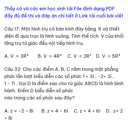
Thầy cô và các em học sinh tải File định dạng PDF
đầy đủ đề thi và đáp án chi tiết ở Link tải cuối bài viết
Câu 17: Một hình trụ có bán kính đáy bằng R và thiết
diện đi qua trục là hình vuông. Tính thể tích V của khối
lăng trụ tứ giác đều nội tiếp hình trụ.
A. V = 3R³ B. V = 4R³ C. V = 2R³ D. V = 5R³
Câu 32: Cho các điểm A, B, C nằm trong mặt phẳng
phức lần lượt biểu diễn các số phức 1 + 3i , −2+ 2i ,
1 − 7i . Gọi D là điểm sao cho tứ giác ABCD là hình bình
hành. Điểm D biểu diễn số phức
nào trong các số phức sau đây?
A. z = -2 – 8i B. z = 4 – 6i C. z = 4 + 6i D. z= 2
+ 8i