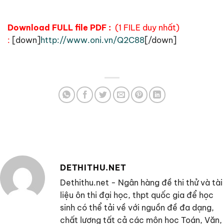
Download FULL file PDF :
(1 FILE duy nhất)
:
[down]
http://www.oni.vn/Q2C88
[/down]
DETHITHU.NET
Dethithu.net - Ngân hàng đề thi thử và tài
liệu ôn thi đại học, thpt quốc gia để học
sinh có thể tải về với nguồn đề đa dạng,
chất lượng tất cả các môn học Toán, Văn,