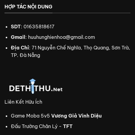
HỢP TÁC NỘI DUNG
SDT
: 01635818617
Gmail
:
huuhunghienhoa@gmail.com
Địa Chỉ
: 71 Nguyễn Chế Nghĩa, Thọ Quang, Sơn Trà,
TP. Đà Nẵng
Liên Kết Hữu Ích
Game Moba 5v5
Vương Giả Vinh Diệu
Đấu Trường Chân Lý -
TFT