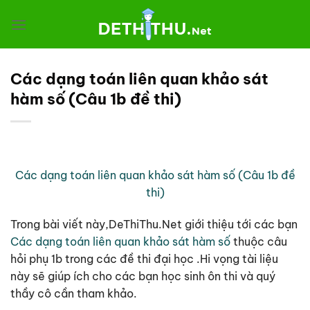
Chuyển
đến
nội
dung
Các dạng toán liên quan khảo sát
hàm số (Câu 1b đề thi)
Các dạng toán liên quan khảo sát hàm số (Câu 1b đề
thi)
Trong bài viết này,DeThiThu.Net giới thiệu tới các bạn
Các dạng toán liên quan khảo sát hàm số
thuộc câu
hỏi phụ 1b trong các đề thi đại học .Hi vọng tài liệu
này sẽ giúp ích cho các bạn học sinh ôn thi và quý
thầy cô cần tham khảo.