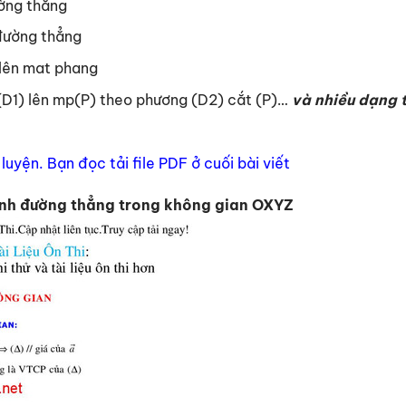
ường thẳng
 đường thẳng
 lên mat phang
(D1) lên mp(P) theo phương (D2) cắt (P)…
và nhiều dạng 
luyện. Bạn đọc tải file PDF ở cuối bài viết
ình đường thẳng trong không gian OXYZ