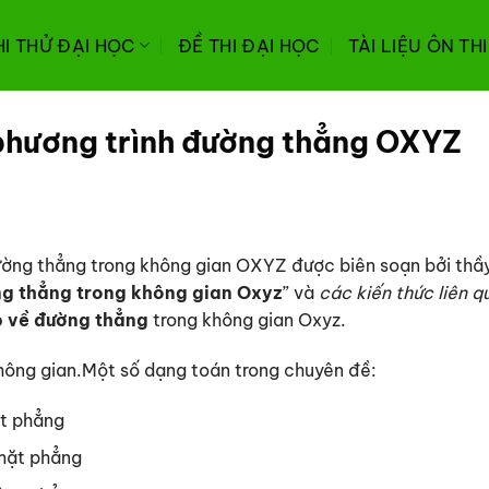
HI THỬ ĐẠI HỌC
ĐỀ THI ĐẠI HỌC
TÀI LIỆU ÔN TH
phương trình đường thẳng OXYZ
đường thẳng trong không gian OXYZ được biên soạn bởi thầ
ng thẳng trong không gian Oxyz
” và
các kiến thức liên q
p về đường thẳng
trong không gian Oxyz.
không gian.Một số dạng toán trong chuyên đề:
ặt phẳng
 mặt phẳng