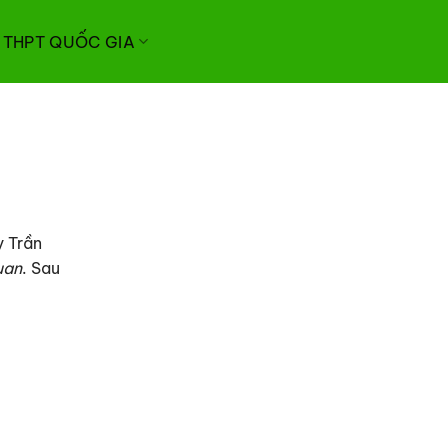
I THPT QUỐC GIA
y Trần
uan
. Sau